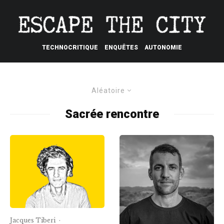
TECHNOCRITIQUE
ENQUÊTES
AUTONOMIE
Aléatoire
Sacrée rencontre
Jacques Tiberi
·