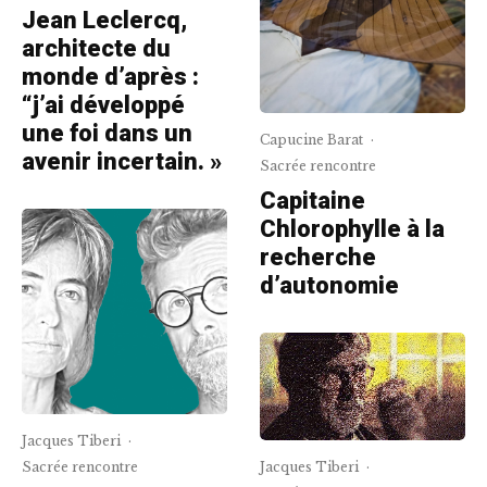
Jean Leclercq,
architecte du
monde d’après :
“j’ai développé
une foi dans un
Capucine Barat
·
avenir incertain. »
Sacrée rencontre
Capitaine
Chlorophylle à la
recherche
d’autonomie
Jacques Tiberi
·
Sacrée rencontre
Jacques Tiberi
·