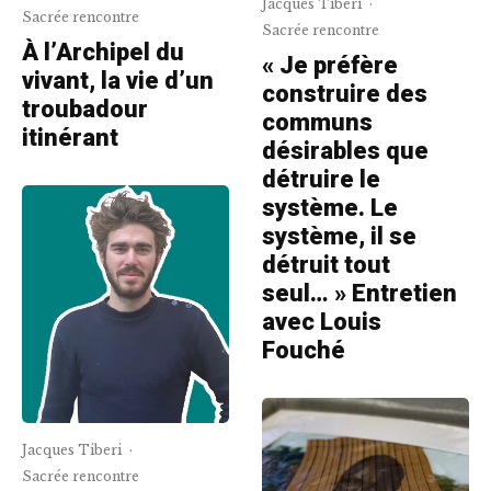
Jacques Tiberi
·
Sacrée rencontre
Sacrée rencontre
À l’Archipel du
« Je préfère
vivant, la vie d’un
construire des
troubadour
communs
itinérant
désirables que
détruire le
système. Le
système, il se
détruit tout
seul… » Entretien
avec Louis
Fouché
Jacques Tiberi
·
Sacrée rencontre