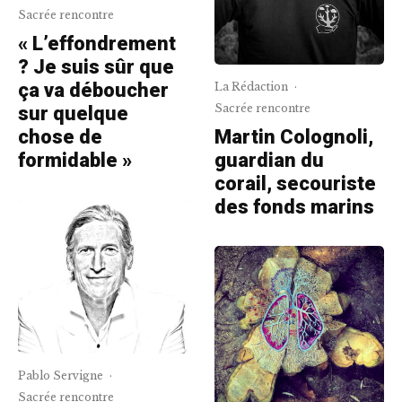
Sacrée rencontre
« L’effondrement
? Je suis sûr que
ça va déboucher
La Rédaction
·
Sacrée rencontre
sur quelque
chose de
Martin Colognoli,
formidable »
guardian du
corail, secouriste
des fonds marins
Pablo Servigne
·
Sacrée rencontre