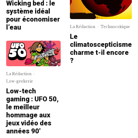
Wicking bed : le
système idéal
pour économiser
l’eau
La Rédaction
·
Technocritique
Le
climatoscepticisme
charme t-il encore
?
La Rédaction
·
Low-geekerie
Low-tech
gaming : UFO 50,
le meilleur
hommage aux
jeux vidéo des
années 90′