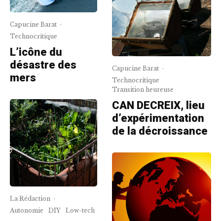
Capucine Barat
·
Technocritique
L’icône du
désastre des
Capucine Barat
·
mers
Technocritique
Transition heureuse
CAN DECREIX, lieu
d’expérimentation
de la décroissance
La Rédaction
·
Autonomie
DIY
Low-tech