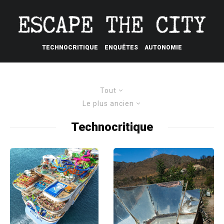
TECHNOCRITIQUE
ENQUÊTES
AUTONOMIE
Tout
Le plus ancien
Technocritique